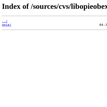
Index of /sources/cvs/libopieobe
../
opie/