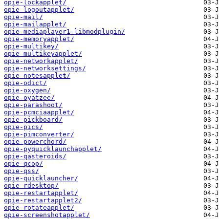
opie-lockapplet/
opie-logoutapplet/
opie-mail/
opie-mailapplet/
opie-mediaplayer1-libmodplugin/
opie-memoryapplet/
opie-multikey/
opie-multikeyapplet/
opie-networkapplet/
opie-networksettings/
opie-notesapplet/
opie-odict/
opie-oxygen/
opie-oyatzee/
opie-parashoot/
opie-pcmciaapplet/
opie-pickboard/
opie-pics/
opie-pimconverter/
opie-powerchord/
opie-pyquicklaunchapplet/
opie-qasteroids/
opie-qcop/
opie-qss/
opie-quicklauncher/
opie-rdesktop/
opie-restartapplet/
opie-restartapplet2/
opie-rotateapplet/
opie-screenshotapplet/