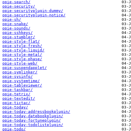
opie-search/
opie-security/
opie-securityplugin-dummy/
opie-securityplugin-notice/
opie-sh/
opie-snake/
opie-sounds/
opie-sshkeys/
opie-stumbler/
opie-style-flat/
opie-style-fresh/
opie-style-liquid/
opie-style-metal/
opie-style-phase/
opie-style-web/
opie-suspendapplet/
opie-symlinker/
opie-sysinfo/
opie-systemtime/
opie-tableviewer/
opie-taskbar/
opie-tetrix/
opie-textedit/
opie-tictac/
opie-today/
opie-today-addressbookplugin/
opie-today-datebookplugin/
opie-today-fortuneplugin/
opie-today-todolistplugin/
opie-todo/