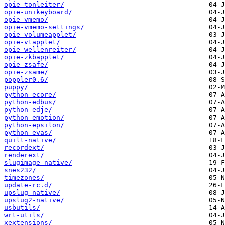
opie-tonleiter/
opie-unikeyboard/
opie-vmemo/
opie-vmemo-settings/
opie-volumeapplet/
opie-vtapplet/
opie-wellenreiter/
opie-zkbapplet/
opie-zsafe/
opie-zsame/
poppler0.6/
puppy/
python-ecore/
python-edbus/
python-edje/
python-emotion/
python-epsilon/
python-evas/
quilt-native/
recordext/
renderext/
slugimage-native/
snes232/
timezones/
update-rc.d/
upslug-native/
upslug2-native/
usbutils/
wrt-utils/
xextensions/