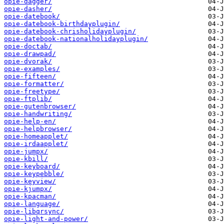
opie-dagger/
opie-dasher/
opie-datebook/
opie-datebook-birthdayplugin/
opie-datebook-chrisholidayplugin/
opie-datebook-nationalholidayplugin/
opie-doctab/
opie-drawpad/
opie-dvorak/
opie-examples/
opie-fifteen/
opie-formatter/
opie-freetype/
opie-ftplib/
opie-gutenbrowser/
opie-handwriting/
opie-help-en/
opie-helpbrowser/
opie-homeapplet/
opie-irdaapplet/
opie-jumpx/
opie-kbill/
opie-keyboard/
opie-keypebble/
opie-keyview/
opie-kjumpx/
opie-kpacman/
opie-language/
opie-libqrsync/
opie-light-and-power/