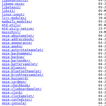
libopietooth1/
libqpe-opie/
libqtaux2/
libx11/
linux-input/
lirc-modules/
madwifi-modules/
mtd-utils/
mtd-utils-native/
muxsshssl/
opie-aboutapplet/
opie-addressbook/
opie-appearance/
opie-aqpkg/
opie-autorotateapplet/
opie-backgammon/
opie-backup/
opie-bartender/
opie-batteryapplet/
opie-bluepin/
opie-bluetoothapplet/
opie-brightnessapplet/
opie-buzzword/
opie-cardmon/
opie-checkbook/
opie-clipboardapplet/
opie-clock/
opie-clockapplet/
opie-confeditor/
opie-console/