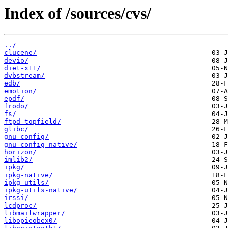
Index of /sources/cvs/
../
clucene/
devio/
diet-x11/
dvbstream/
edb/
emotion/
epdf/
frodo/
fs/
ftpd-topfield/
glibc/
gnu-config/
gnu-config-native/
horizon/
imlib2/
ipkg/
ipkg-native/
ipkg-utils/
ipkg-utils-native/
irssi/
lcdproc/
libmailwrapper/
libopieobex0/